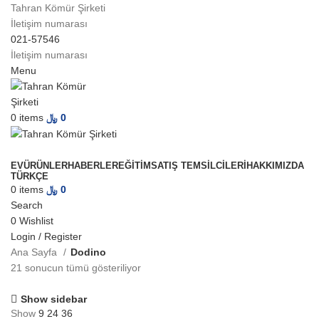
Tahran Kömür Şirketi
İletişim numarası
021-57546
İletişim numarası
Menu
0
items
﷼
0
Browse Categories
EV
ÜRÜNLER
HABERLER
EĞITIM
SATIŞ TEMSILCILERI
HAKKIMIZDA
TÜRKÇE
0
items
﷼
0
Search
0
Wishlist
Login / Register
Ana Sayfa
Dodino
21 sonucun tümü gösteriliyor
Show sidebar
Show
9
24
36