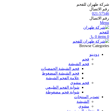
شركة طهران للفحم
رقم الاتصال
021-57546
رقم الاتصال
Menu
0
items
0
﷼
Browse Categories
دودينو
فحم
فحم الشيشة
فحم الشيشة الحمضيات
فحم الشيشة المضغوط
علامة الفحم الشيشة
فحم مشوي
شواية الفحم الطبيعي
شواية فحم مضغوطة
تصدير المنتجات
الشيشة
مشوي
المنتجات المستوردة