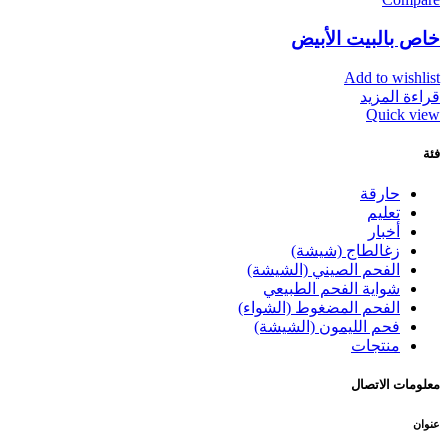
خاص بالبيت الأبيض
Add to wishlist
قراءة المزيد
Quick view
فئة
حارقة
تعليم
أخبار
زغالطاج (شيشة)
الفحم الصيني (الشيشة)
شواية الفحم الطبيعي
الفحم المضغوط (الشواء)
فحم الليمون (الشيشة)
منتجات
معلومات الاتصال
عنوان