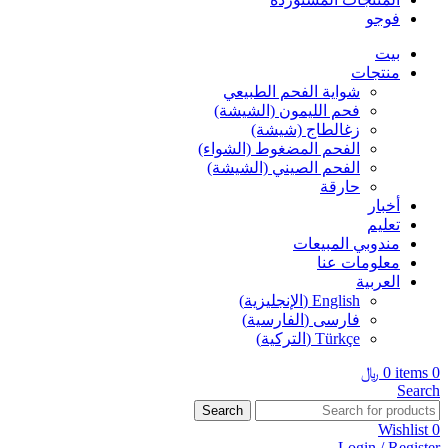
فوجو
بيت
منتجات
شواية الفحم الطبيعي
فحم الليمون (الشيشة)
زغالطاج (شيشة)
الفحم المضغوط (الشواء)
الفحم الصيني (الشيشة)
حارقة
أخبار
تعليم
مندوبي المبيعات
معلومات عنا
العربية
English
(
الإنجليزية
)
فارسی
(
الفارسية
)
Türkçe
(
التركية
)
0
items
0
﷼
Search
Search
Wishlist
0
Login / Register