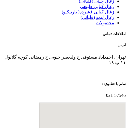
زغال چینی (قلیانی)
زغال کبابی طبیعی
زغال کبابی فشرده( باربیکیو)
زغال لیمو (قلیانی)
محصولات
اطلاعات تماس
آدرس
تهران، احمداباد مستوفی خ ولیعصر جنوبی خ رمضانی کوچه گلایول
۱۱ پ ۱۸
تماس با خط ویژه :
021-57546