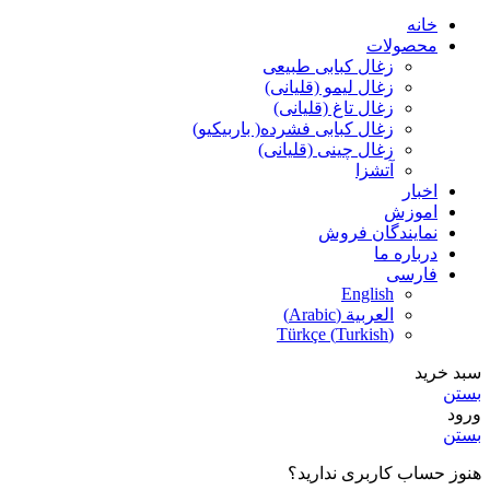
خانه
محصولات
زغال کبابی طبیعی
زغال لیمو (قلیانی)
زغال تاغ (قلیانی)
زغال کبابی فشرده( باربیکیو)
زغال چینی (قلیانی)
آتشزا
اخبار
اموزش
نمایندگان فروش
درباره ما
فارسی
English
العربية
(
Arabic
)
Türkçe
(
Turkish
)
سبد خرید
بستن
ورود
بستن
هنوز حساب کاربری ندارید؟