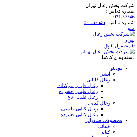
شرکت پخش زغال تهران
شماره تماس :
021-57546
شماره تماس :
57546-021
منو
0
محصول
0
﷼
دسته بندی کالاها
دودینو
آتشزا
زغال قلیانی
زغال قلیانی مرکبات
زغال قلیانی فشرده
زغال قلیانی تاغ
زغال کبابی
زغال کبابی طبیعی
زغال کبابی فشرده
محصولات صادراتی
قلیانی
کبابی