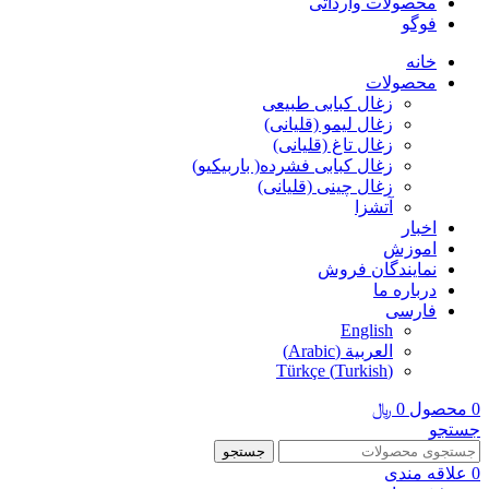
محصولات وارداتی
فوگو
خانه
محصولات
زغال کبابی طبیعی
زغال لیمو (قلیانی)
زغال تاغ (قلیانی)
زغال کبابی فشرده( باربیکیو)
زغال چینی (قلیانی)
آتشزا
اخبار
اموزش
نمایندگان فروش
درباره ما
فارسی
English
العربية
(
Arabic
)
Türkçe
(
Turkish
)
0
محصول
0
﷼
جستجو
جستجو
0
علاقه مندی