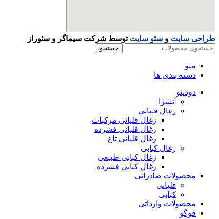
طراحی سایت
و
سئو سایت
توسط شرکت سیماگر و سئوراز
جستجو
منو
دسته بندی ها
دودینو
آتشزا
زغال قلیانی
زغال قلیانی مرکبات
زغال قلیانی فشرده
زغال قلیانی تاغ
زغال کبابی
زغال کبابی طبیعی
زغال کبابی فشرده
محصولات صادراتی
قلیانی
کبابی
محصولات وارداتی
فوگو