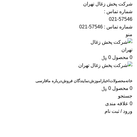
شرکت پخش زغال تهران
شماره تماس :
021-57546
شماره تماس :
57546-021
منو
0
محصول
0
﷼
دسته بندی کالاها
خانه
محصولات
اخبار
اموزش
نمایندگان فروش
درباره ما
فارسی
0
محصول
0
﷼
جستجو
0
علاقه مندی
ورود / ثبت نام
ادمین
0
دیدگاه