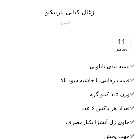
زغال کبابی باربیکیو
ادمین
11
دسامبر
✅بسته بندی نایلونی
✅قیمت رقابتی با حاشیه سود بالا
✅وزن ۱.۵ کیلو گرم
✅تعداد هر باکس ۶ عدد
✅حاوی ژل آتشزا یکبارمصرف
✅جهت پخش