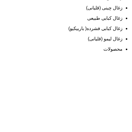
زغال چینی (قلیانی)
زغال کبابی طبیعی
زغال کبابی فشرده( باربیکیو)
زغال لیمو (قلیانی)
محصولات
دسته ها
آتشزا
آموزش
اخبار
زغال تاغ (قلیانی)
زغال چینی (قلیانی)