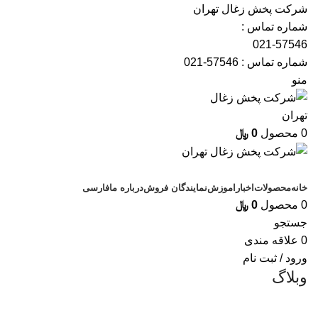
شرکت پخش زغال تهران
شماره تماس :
021-57546
شماره تماس :
57546-021
منو
0
محصول
0
﷼
دسته بندی کالاها
خانه
محصولات
اخبار
اموزش
نمایندگان فروش
درباره ما
فارسی
0
محصول
0
﷼
جستجو
0
علاقه مندی
ورود / ثبت نام
وبلاگ
,
زغال کبابی فشرده( باربیکیو)
محصولات