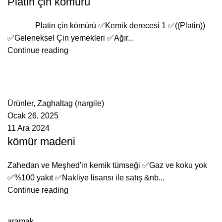
Platin çin kömürü
Platin çin kömürü ✅Kemik derecesi 1 ✅((Platin))
✅Geleneksel Çin yemekleri ✅Ağır...
Continue reading
ادمین
0
comments
Ürünler
,
Zaghaltag (nargile)
Ocak 26, 2025
11 Ara 2024
kömür madeni
Zahedan ve Meşhed'in kemik tümseği ✅Gaz ve koku yok
✅%100 yakıt ✅Nakliye lisansı ile satış &nb...
Continue reading
aramak