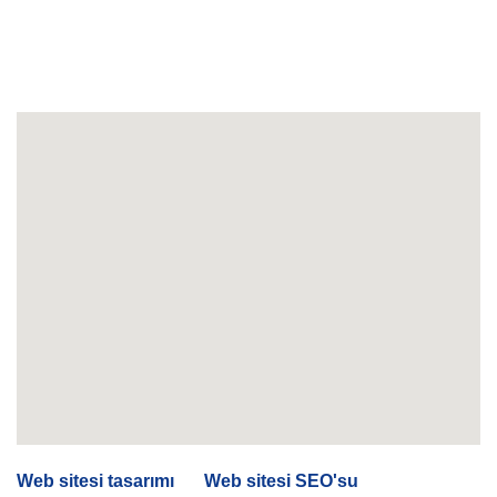
Özel hatla iletişime geçin:
021-57546
Web sitesi tasarımı
Ve
Web sitesi SEO'su
Simagar ve