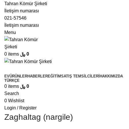
Tahran Kömür Şirketi
İletişim numarası
021-57546
İletişim numarası
Menu
0
items
﷼
0
Browse Categories
EV
ÜRÜNLER
HABERLER
EĞITIM
SATIŞ TEMSILCILERI
HAKKIMIZDA
TÜRKÇE
0
items
﷼
0
Search
0
Wishlist
Login / Register
Zaghaltag (nargile)