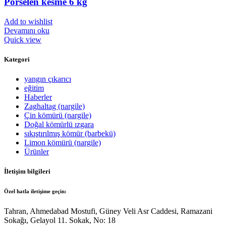
Porselen kesme 6 kg
Add to wishlist
Devamını oku
Quick view
Kategori
yangın çıkarıcı
eğitim
Haberler
Zaghaltag (nargile)
Çin kömürü (nargile)
Doğal kömürlü ızgara
sıkıştırılmış kömür (barbekü)
Limon kömürü (nargile)
Ürünler
İletişim bilgileri
Özel hatla iletişime geçin:
Tahran, Ahmedabad Mostufi, Güney Veli Asr Caddesi, Ramazani
Sokağı, Gelayol 11. Sokak, No: 18