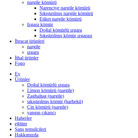
nargile kömürü
Narenciye nargile kömürü
Sıkıştırılmış nargile kömürü
Etiket nargile kömürü
Izgara kömür
Doğal kömürlü ızgara
Sıkıştırılmış kömür ızgarası
İhracat ürünleri
nargile
ızgara
İthal ürünler
Fogo
Ev
Ürünler
Doğal kömürlü ızgara
Limon kömürü (nargile)
Zaghaltag (nargile)
sıkıştırılmış kömür (barbekü)
Çin kömürü (nargile)
yangın çıkarıcı
Haberler
eğitim
Satış temsilcileri
Hakkımızda