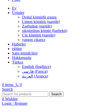
Ev
Ürünler
Doğal kömürlü ızgara
Limon kömürü (nargile)
Zaghaltag (nargile)
sıkıştırılmış kömür (barbekü)
Çin kömürü (nargile)
yangın çıkarıcı
Haberler
eğitim
Satış temsilcileri
Hakkımızda
Türkçe
English
(
İngilizce
)
فارسی
(
Farsça
)
العربية
(
Arapça
)
0
items
﷼
0
Search
Search
0
Wishlist
Login / Register