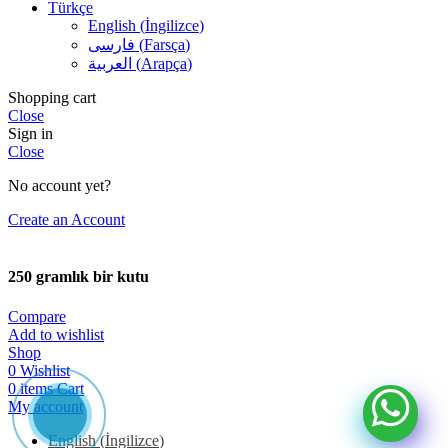
Türkçe
English
(
İngilizce
)
فارسی
(
Farsça
)
العربية
(
Arapça
)
Shopping cart
Close
Sign in
Close
No account yet?
Create an Account
250 gramlık bir kutu
Compare
Add to wishlist
Shop
0
Wishlist
0
items
Cart
My account
English
(
İngilizce
)