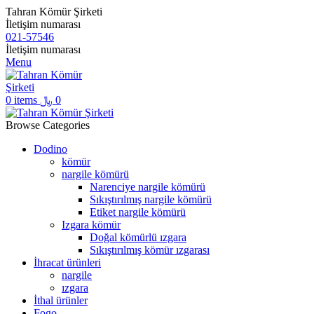
Tahran Kömür Şirketi
İletişim numarası
021-57546
İletişim numarası
Menu
0
items
﷼
0
Browse Categories
Dodino
kömür
nargile kömürü
Narenciye nargile kömürü
Sıkıştırılmış nargile kömürü
Etiket nargile kömürü
Izgara kömür
Doğal kömürlü ızgara
Sıkıştırılmış kömür ızgarası
İhracat ürünleri
nargile
ızgara
İthal ürünler
Fogo