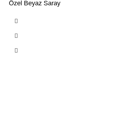
Özel Beyaz Saray
Kategori
yangın çıkarıcı
eğitim
Haberler
Zaghaltag (nargile)
Çin kömürü (nargile)