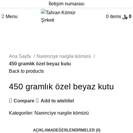
İletişim numarası
Menu
0
items
﷼
0
Click to enlarge
Ana Sayfa
Narenciye nargile kömürü
450 gramlık özel beyaz kutu
Back to products
450 gramlık özel beyaz kutu
Compare
Add to wishlist
Kategoriler:
Narenciye nargile kömürü
AÇIKLAMA
DEĞERLENDIRMELER (0)