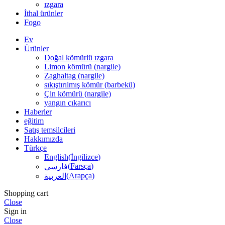
ızgara
İthal ürünler
Fogo
Ev
Ürünler
Doğal kömürlü ızgara
Limon kömürü (nargile)
Zaghaltag (nargile)
sıkıştırılmış kömür (barbekü)
Çin kömürü (nargile)
yangın çıkarıcı
Haberler
eğitim
Satış temsilcileri
Hakkımızda
Türkçe
English
(
İngilizce
)
(
Farsça
)
فارسی
(
Arapça
)
العربية
Shopping cart
Close
Sign in
Close