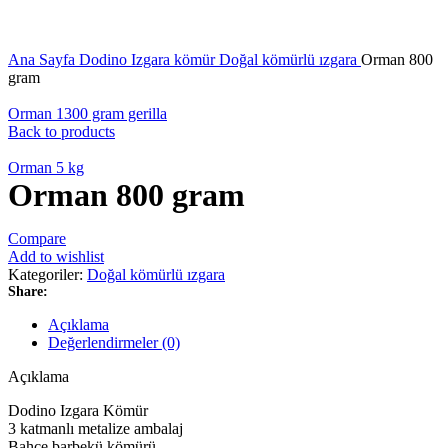
Click to enlarge
Ana Sayfa
Dodino
Izgara kömür
Doğal kömürlü ızgara
Orman 800
gram
Orman 1300 gram gerilla
Back to products
Orman 5 kg
Orman 800 gram
Compare
Add to wishlist
Kategoriler:
Doğal kömürlü ızgara
Share:
Açıklama
Değerlendirmeler (0)
Açıklama
Dodino Izgara Kömür
3 katmanlı metalize ambalaj
Bahçe barbekü kömürü