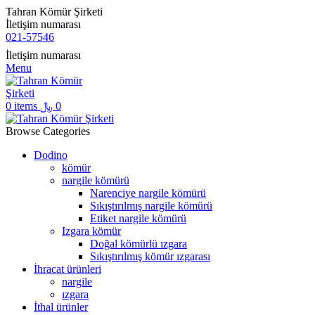
Tahran Kömür Şirketi
İletişim numarası
021-57546
İletişim numarası
Menu
0
items
﷼
0
Browse Categories
Dodino
kömür
nargile kömürü
Narenciye nargile kömürü
Sıkıştırılmış nargile kömürü
Etiket nargile kömürü
Izgara kömür
Doğal kömürlü ızgara
Sıkıştırılmış kömür ızgarası
İhracat ürünleri
nargile
ızgara
İthal ürünler