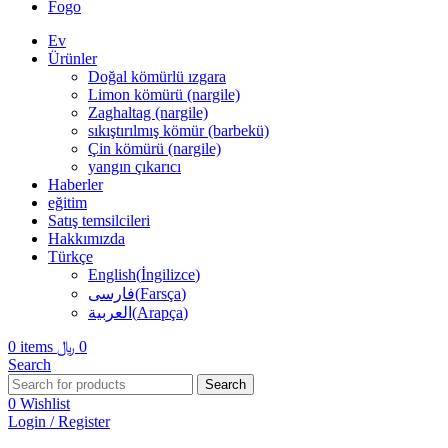
Fogo
Ev
Ürünler
Doğal kömürlü ızgara
Limon kömürü (nargile)
Zaghaltag (nargile)
sıkıştırılmış kömür (barbekü)
Çin kömürü (nargile)
yangın çıkarıcı
Haberler
eğitim
Satış temsilcileri
Hakkımızda
Türkçe
English
(
İngilizce
)
(
Farsça
)
فارسی
(
Arapça
)
العربية
0
items
﷼
0
Search
Search
0
Wishlist
Login / Register