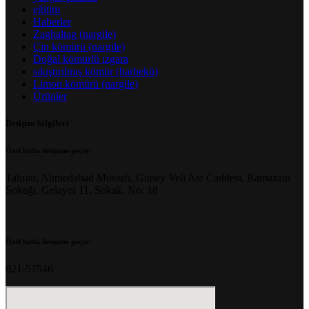
eğitim
Haberler
Zaghaltag (nargile)
Çin kömürü (nargile)
Doğal kömürlü ızgara
sıkıştırılmış kömür (barbekü)
Limon kömürü (nargile)
Ürünler
İletişim bilgileri
Özel hatla iletişime geçin:
Tahran, Ahmedabad Mostufi, Güney Veli Asr Caddesi, Ramazani
Sokağı, Gelayol 11. Sokak, No: 18
Özel hatla iletişime geçin:
021-57546