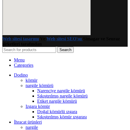
Web sitesi tasarımı
Ve
Web sitesi SEO'su
Simagar ve Seuraz
şirketleri tarafından
Search
Menu
Categories
Dodino
kömür
nargile kömürü
Narenciye nargile kömürü
Sıkıştırılmış nargile kömürü
Etiket nargile kömürü
Izgara kömür
Doğal kömürlü ızgara
Sıkıştırılmış kömür ızgarası
İhracat ürünleri
nargile