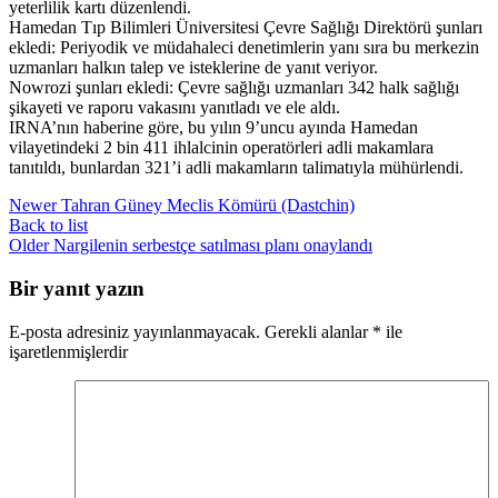
yeterlilik kartı düzenlendi.
Hamedan Tıp Bilimleri Üniversitesi Çevre Sağlığı Direktörü şunları
ekledi: Periyodik ve müdahaleci denetimlerin yanı sıra bu merkezin
uzmanları halkın talep ve isteklerine de yanıt veriyor.
Nowrozi şunları ekledi: Çevre sağlığı uzmanları 342 halk sağlığı
şikayeti ve raporu vakasını yanıtladı ve ele aldı.
IRNA’nın haberine göre, bu yılın 9’uncu ayında Hamedan
vilayetindeki 2 bin 411 ihlalcinin operatörleri adli makamlara
tanıtıldı, bunlardan 321’i adli makamların talimatıyla mühürlendi.
Newer
Tahran Güney Meclis Kömürü (Dastchin)
Back to list
Older
Nargilenin serbestçe satılması planı onaylandı
Bir yanıt yazın
E-posta adresiniz yayınlanmayacak.
Gerekli alanlar
*
ile
işaretlenmişlerdir