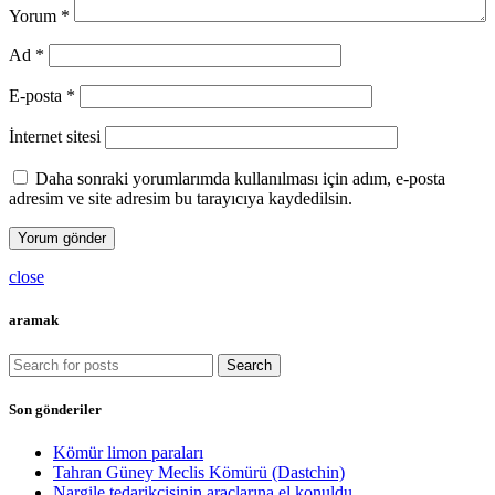
Yorum
*
Ad
*
E-posta
*
İnternet sitesi
Daha sonraki yorumlarımda kullanılması için adım, e-posta
adresim ve site adresim bu tarayıcıya kaydedilsin.
close
aramak
Search
Son gönderiler
Kömür limon paraları
Tahran Güney Meclis Kömürü (Dastchin)
Nargile tedarikçisinin araçlarına el konuldu