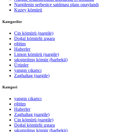
Nargilenin serbestçe satılması planı onaylandı
Kuzey kömürü
Kategoriler
Çin kömürü (nargile)
Doğal kömürlü ızgara
eğitim
Haberler
Limon kömürü (nargile)
sıkıştırılmış kömür (barbekü)
Ürünler
yangın çıkarıcı
Zaghaltag (nargile)
Kategori
yangın çıkarıcı
eğitim
Haberler
Zaghaltag (nargile)
Çin kömürü (nargile)
Doğal kömürlü ızgara
sıkıştırılmış kömür (barbekü)