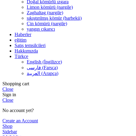
Doğal kömürlü ızgara
Limon kömürü (nargile)
Zaghaltag (nargile)
sıkıştırılmış kömür (barbekü)
Çin kömürü (nargile)
yangın çıkarıcı
Haberler
eğitim
Satış temsilcileri
Hakkımızda
Türkçe
English
(
İngilizce
)
فارسی
(
Farsça
)
العربية
(
Arapça
)
Shopping cart
Close
Sign in
Close
No account yet?
Create an Account
Shop
Sidebar