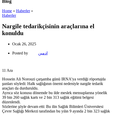
Blog
Home
»
Haberler
»
Haberler
Nargile tedarikçisinin araçlarına el
konuldu
Ocak 26, 2025
Posted by
ادمین
11
Ara
Hossein Ali Norouzi çarşamba günü IRNA’ya verdiği röportajda
şunları söyledi: Halk sağlığının önemi nedeniyle nargile tedarik
araçları da durduruldu.
Ayrıca söz konusu dönemde bu ilde meslek mensuplarına yönelik
39 bin 260 sağlık kartı ve 2 bin 313 sağlık eğitimi belgesi
düzenlendi.
Sözlerine şöyle devam etti: Bu ilin Sağlık Bilimleri Üniversitesi
Çevre Sağlığı Merkezi tarafından bu yılın 9 ayında 2 bin 323 sağlık