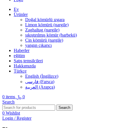
Ev
Ürünler
Doğal kömürlü ızgara
Limon kömürü (nargile)
Zaghaltag (nargile)
sıkıştırılmış kömür (barbekü)
Çin kömürü (nargile)
yangın çıkarıcı
Haberler
eğitim
Satış temsilcileri
Hakkımızda
Türkçe
English
(
İngilizce
)
فارسی
(
Farsça
)
العربية
(
Arapça
)
0
items
﷼
0
Search
Search
0
Wishlist
Login / Register