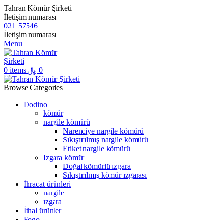
Tahran Kömür Şirketi
İletişim numarası
021-57546
İletişim numarası
Menu
0
items
﷼
0
Browse Categories
Dodino
kömür
nargile kömürü
Narenciye nargile kömürü
Sıkıştırılmış nargile kömürü
Etiket nargile kömürü
Izgara kömür
Doğal kömürlü ızgara
Sıkıştırılmış kömür ızgarası
İhracat ürünleri
nargile
ızgara
İthal ürünler
Fogo