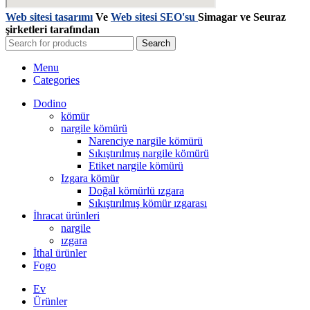
Web sitesi tasarımı
Ve
Web sitesi SEO'su
Simagar ve Seuraz
şirketleri tarafından
Search
Menu
Categories
Dodino
kömür
nargile kömürü
Narenciye nargile kömürü
Sıkıştırılmış nargile kömürü
Etiket nargile kömürü
Izgara kömür
Doğal kömürlü ızgara
Sıkıştırılmış kömür ızgarası
İhracat ürünleri
nargile
ızgara
İthal ürünler
Fogo
Ev
Ürünler