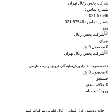
شرکت پخش زغال تهران
شماره تماس :
021-57546
شماره تماس :
57546-021
منو
0
محصول
0
﷼
دسته بندی کالاها
خانه
محصولات
اخبار
اموزش
نمایندگان فروش
درباره ما
فارسی
0
محصول
0
﷼
جستجو
0
علاقه مندی
ورود / ثبت نام
بزرگنمایی تصویر
خانه
دودینو
زغال قلیانی
زغال قلیانی مرکبات
قلم